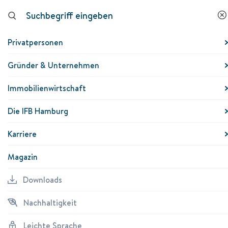
Downloads
Nachhaltigkeit
Leichte
K
Sprache
Privatpersonen
Energie & Ressourcen einsparen
Gründer & Unternehmen
Immobilienwirtschaft
Nichtwohngebäude modernisieren
Die IFB Hamburg
Energie & Ressourcen im Betrieb sparen
Karriere
Ressourcenschonende Produkte entwickeln
Magazin
Weiterbilden
Downloads
Nachhaltigkeit
Wir fördern, was Umwelt und
Leichte Sprache