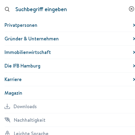
Downloads
Nachhaltigkeit
Leichte
K
Sprache
Privatpersonen
Über uns
Gründer & Unternehmen
Immobilienwirtschaft
Aufgaben
Die IFB Hamburg
Zahlen und Fakten
Karriere
Partner
Magazin
Rechtliches und Berichte
Downloads
Organisation
Vergabebekanntmachungen
Nachhaltigkeit
Leichte Sprache