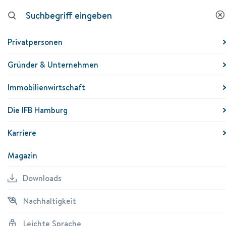
Downloads
Nachhaltigkeit
Leichte
K
Sprache
Privatpersonen
Eigenheim kaufen & bauen
Gründer & Unternehmen
Immobilienwirtschaft
Eigenheim kaufen & bauen
Die IFB Hamburg
Gemeinschaftlich bauen
Karriere
Besondere Maßnahmen
Magazin
Downloads
Wir fördern, was Sie dem
Nachhaltigkeit
eigenen Zuhause näher bringt.
Leichte Sprache