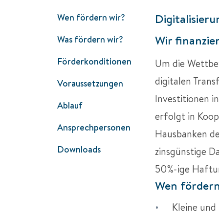
Digitalisier
Wen fördern wir?
Wir finanzie
Was fördern wir?
Förderkonditionen
Um die Wettbe
digitalen Trans
Voraussetzungen
Investitionen i
Ablauf
erfolgt in Koo
Ansprechpersonen
Hausbanken de
Downloads
zinsgünstige Da
50%-ige Haftun
Wen fördern
Kleine und