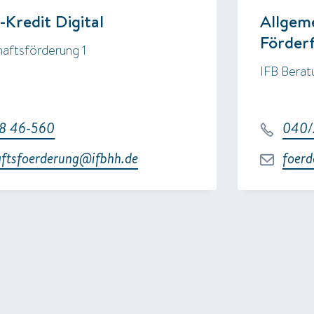
Kredit Digital
Allgeme
Förder
aftsförderung 1
IFB Berat
8 46-560
040/
aftsfoerderung@ifbhh.de
foerd