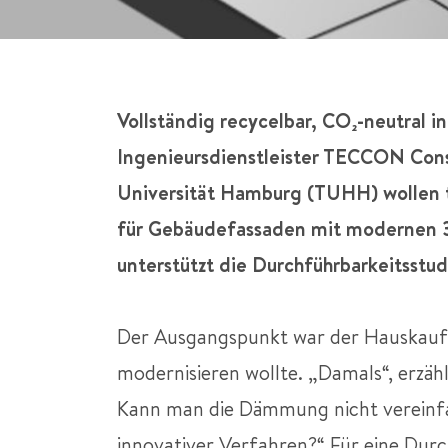
Vollständig recycelbar, CO₂-neutral i
Ingenieursdienstleister TECCON Cons
Universität Hamburg (TUHH) wollen t
für Gebäudefassaden mit modernen 
unterstützt die Durchführbarkeitss
Der Ausgangspunkt war der Hauskauf ei
modernisieren wollte. „Damals“, erzäh
Kann man die Dämmung nicht vereinfac
innovativer Verfahren?“ Für eine Durch