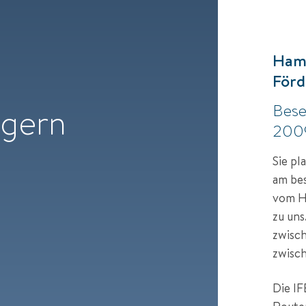
Hamb
Förd
Bese
 gern
200
Sie pl
am bes
vom Ha
zu uns
zwisch
zwisch
Die IF