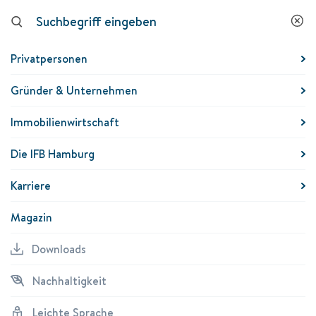
Downloads
Nachhaltigkeit
Leichte
K
Sprache
Privatpersonen
Nachhaltigkeit
Gründer & Unternehmen
Archiv - Berichte und
Immobilienwirtschaft
Dokumente zum Thema
Nachhaltigkeit
Die IFB Hamburg
Karriere
Magazin
Downloads
Nachhaltigkeit
Nachhaltigkeitsleitlinie 2026 (PDF, 718 KB)
Leichte Sprache