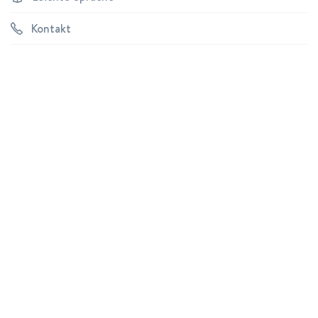
Kontakt
Vorstand
Ralf Sommer
Vorstandsvorsitzender