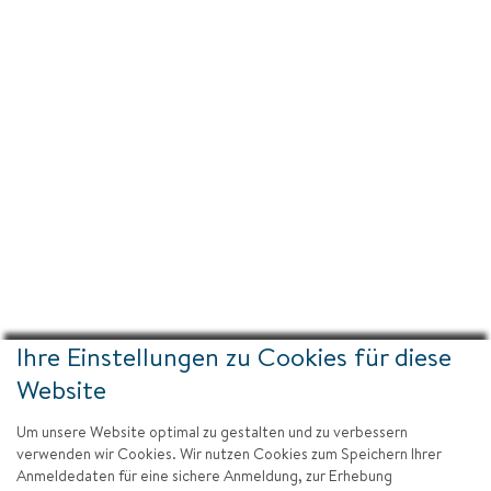
(Menschenwürdige Arbeit und
Wirtschaftswachstum)
8.1 Ein Pro-Kopf-Wirtschaftswachstum
entsprechend den nationalen Gegebenheiten und
insbesondere ein jährliches Wachstum des
Bruttoinlandsprodukts von mindestens 7 Prozent
in den am wenigsten entwickelten Ländern
aufrechterhalten
8.a Bis 2020 eine globale Strategie für
Jugendbeschäftigung erarbeiten und auf den Weg
Ihre Einstellungen zu Cookies für diese
bringen und den Globalen Beschäftigungspakt der
Website
Internationalen Arbeitsorganisation umsetzen
Um unsere Website optimal zu gestalten und zu verbessern
verwenden wir Cookies. Wir nutzen Cookies zum Speichern Ihrer
8.b Die im Rahmen der Handelshilfe gewährte
Anmeldedaten für eine sichere Anmeldung, zur Erhebung