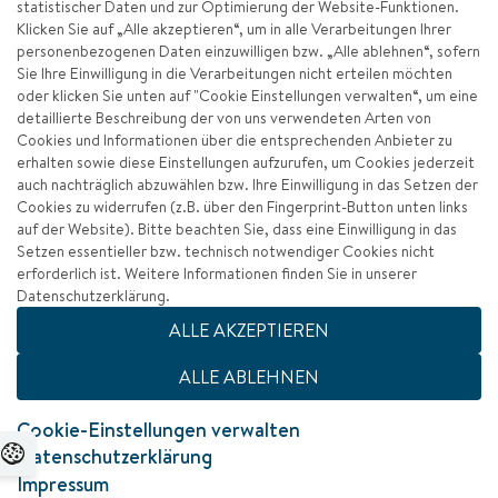
Unterstützung für die Entwicklungsländer und
statistischer Daten und zur Optimierung der Website-Funktionen.
insbesondere die am wenigsten entwickelten
Klicken Sie auf „Alle akzeptieren“, um in alle Verarbeitungen Ihrer
personenbezogenen Daten einzuwilligen bzw. „Alle ablehnen“, sofern
Länder erhöhen, unter anderem durch den
Sie Ihre Einwilligung in die Verarbeitungen nicht erteilen möchten
Erweiterten Integrierten Rahmenplan für
oder klicken Sie unten auf "Cookie Einstellungen verwalten“, um eine
handelsbezogene technische Hilfe für die am
detaillierte Beschreibung der von uns verwendeten Arten von
wenigsten entwickelten Länder
Cookies und Informationen über die entsprechenden Anbieter zu
erhalten sowie diese Einstellungen aufzurufen, um Cookies jederzeit
auch nachträglich abzuwählen bzw. Ihre Einwilligung in das Setzen der
8.2 Eine höhere wirtschaftliche Produktivität
Cookies zu widerrufen (z.B. über den Fingerprint-Button unten links
auf der Website). Bitte beachten Sie, dass eine Einwilligung in das
durch Diversifizierung, technologische
Setzen essentieller bzw. technisch notwendiger Cookies nicht
Modernisierung und Innovation erreichen,
erforderlich ist. Weitere Informationen finden Sie in unserer
einschließlich durch Konzentration auf mit hoher
Datenschutzerklärung.
Wertschöpfung verbundene und arbeitsintensive
ALLE AKZEPTIEREN
Sektoren
ALLE ABLEHNEN
8.3 Entwicklungsorientierte Politiken fördern, die
Cookie-Einstellungen verwalten
produktive Tätigkeiten, die Schaffung
Datenschutzerklärung
menschenwürdiger Arbeitsplätze,
Impressum