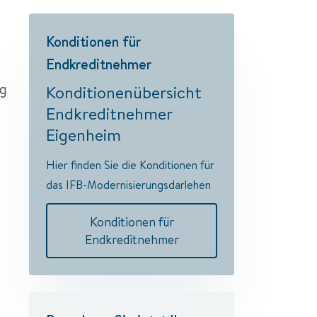
Konditionen für
Endkreditnehmer
ng
Konditionenübersicht
Endkreditnehmer
Eigenheim
Hier finden Sie die Konditionen für
das IFB-Modernisierungsdarlehen
Konditionen für
Endkreditnehmer