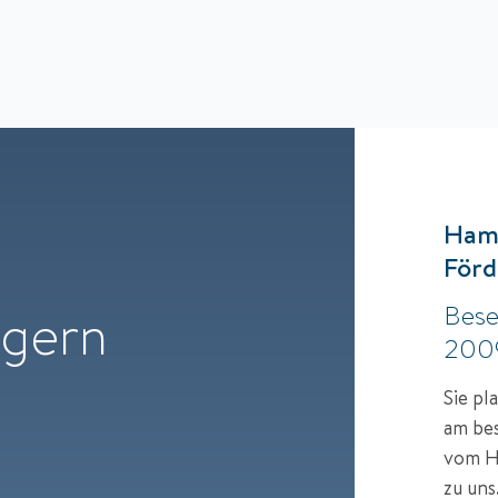
Hamb
Förd
Bese
 gern
200
Sie pl
am bes
vom Ha
zu uns