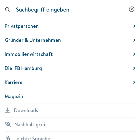
Downloads
Nachhaltigkeit
Leichte
K
Sprache
Privatpersonen
Zuschuss
Gründer & Unternehmen
RISA-Förderung Versickerung
Immobilienwirtschaft
ab 20 m² angeschlossener Fläche
Die IFB Hamburg
Flächenversickerung
Versickerungsmulden
Karriere
Magazin
Was fördern wir?
Förderkonditionen
Voraussetzu
Downloads
Wasserhaushalt optimieren!
Nachhaltigkeit
Leichte Sprache